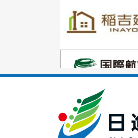
1
枚
目
の
1
ス
枚
ラ
目
イ
の
ド
1
ス
枚
ラ