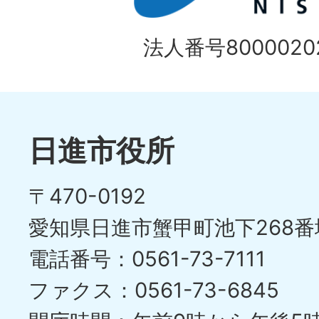
目
イ
の
法人番号80000202
ド
1
ス
枚
ラ
目
イ
日進市役所
の
ド
〒470-0192
ス
愛知県日進市蟹甲町池下268番
ラ
電話番号：0561-73-7111
イ
ファクス：0561-73-6845
ド