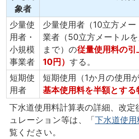
象者
少量使
少量使用者（10立方メ
用者・
業者（50立方メートルを
小規模
まで）の
従量使用料の引
事業者
10円）
する。
短期使
短期使用（1か月の使用が
用者
基本使用料を半額とする
下水道使用料計算表の詳細、改定
ュレーション等は、「
下水道使用
覧ください。