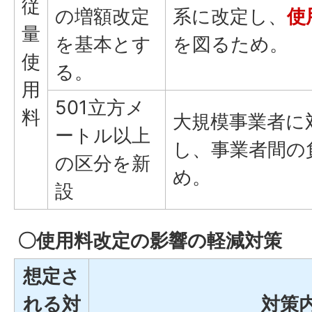
従
の増額改定
系に改定し、
使
量
を基本とす
を図るため。
使
る。
用
501立方メ
料
大規模事業者に
ートル以上
し、事業者間の
の区分を新
め。
設
〇使用料改定の影響の軽減対策
想定さ
れる対
対策