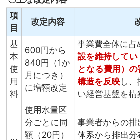
項
改定内容
目
基
事業費全体に占
600円から
本
設を維持してい
840円（1か
使
となる費用）の
月につき）
用
構造を反映
し、
に増額改定
料
い経営基盤を構
使用水量区
分ごとに同
事業者からの排
額（20円）
体系から排出分