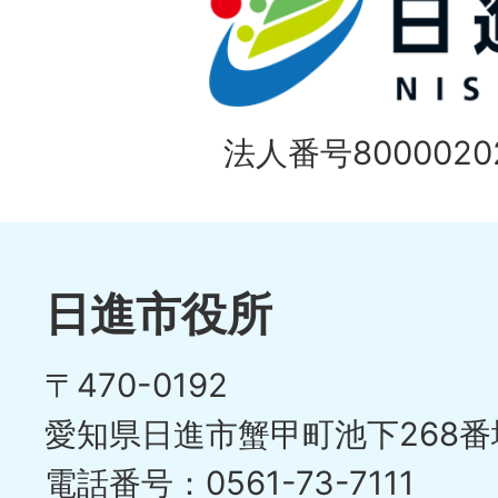
ス
枚
ラ
目
イ
の
法人番号80000202
ド
1
ス
枚
ラ
目
イ
日進市役所
の
ド
〒470-0192
ス
愛知県日進市蟹甲町池下268番
ラ
電話番号：0561-73-7111