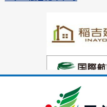
1
枚
目
の
1
ス
枚
ラ
目
イ
の
ド
1