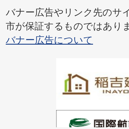
バナー広告やリンク先のサ
市が保証するものではあり
バナー広告について
1
枚
目
の
1
ス