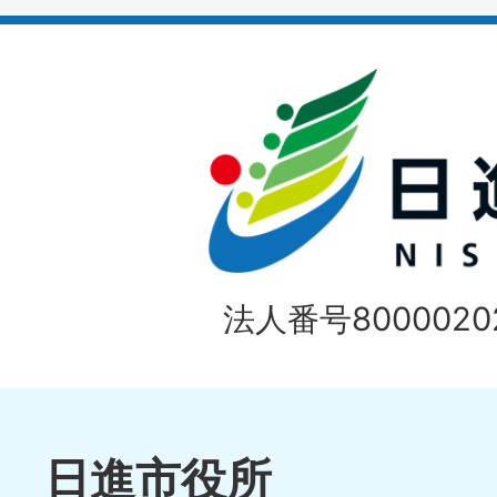
枚
ラ
目
イ
の
ド
1
ス
枚
ラ
目
イ
の
法人番号80000202
ド
1
ス
枚
ラ
目
イ
日進市役所