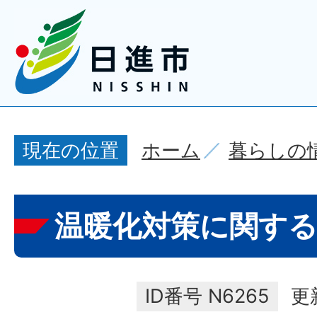
ホーム
暮らしの
現在の位置
温暖化対策に関す
ID番号
N6265
更