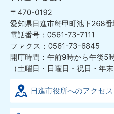
の
ド
〒470-0192
ス
愛知県日進市蟹甲町池下268番
ラ
電話番号：0561-73-7111
イ
ファクス：0561-73-6845
ド
開庁時間：午前9時から午後5
（土曜日・日曜日・祝日・年末
日進市役所へのアクセス