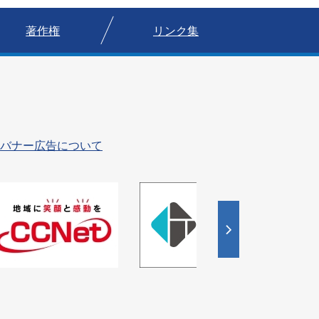
著作権
リンク集
バナー広告について
4
枚
目
の
ス
ラ
イ
ド