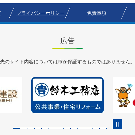
て
プライバシーポリシー
免責事項
広告
先のサイト内容については市が保証するものではありません。
2
3
枚
枚
目
目
の
の
ス
ス
ラ
ラ
イ
イ
ド
ド