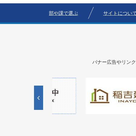
部や課で選ぶ
サイトについ
バナー広告やリンク
1
1
3
枚
枚
目
目
の
の
ス
ス
ラ
ラ
イ
イ
ド