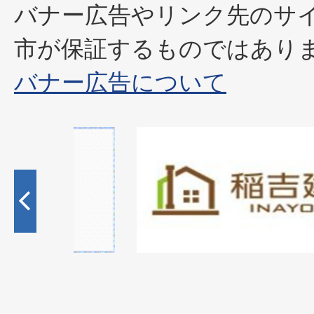
バナー広告やリンク先のサ
市が保証するものではあり
バナー広告について
1
枚
目
の
ス
ラ