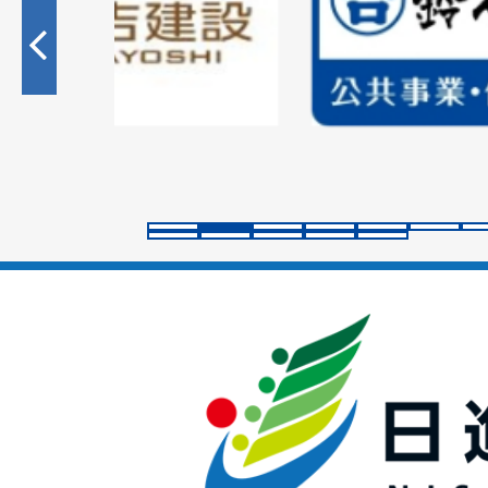
枚
目
の
ス
ラ
イ
ド