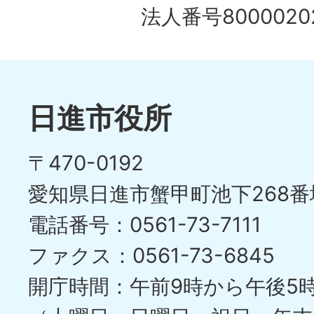
の
法人番号80000202
ド
1
ス
枚
ラ
目
イ
日進市役所
の
ド
〒470-0192
ス
愛知県日進市蟹甲町池下268番
ラ
電話番号：0561-73-7111
イ
ファクス：0561-73-6845
ド
開庁時間：午前9時から午後5