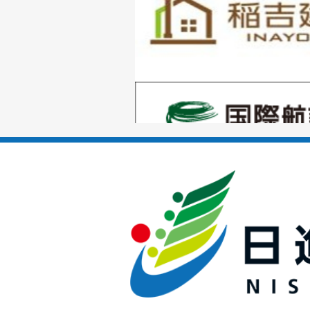
枚
目
の
1
ス
枚
ラ
目
イ
の
ド
1
ス
枚
ラ
目
イ