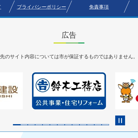
て
プライバシーポリシー
免責事項
広告
先のサイト内容については市が保証するものではありません。
2
3
枚
枚
目
目
の
の
ス
ス
ラ
ラ
イ
イ
ド
ド