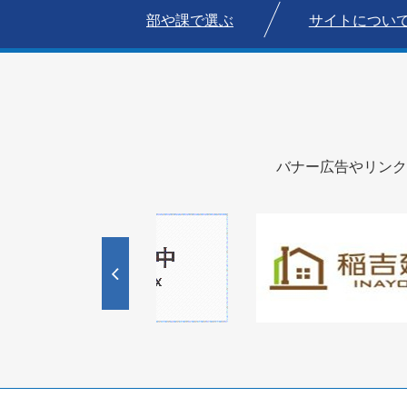
部や課で選ぶ
サイトについ
バナー広告やリンク
1
1
3
枚
枚
目
目
の
の
ス
ス
ラ
ラ
イ
イ
ド
ド