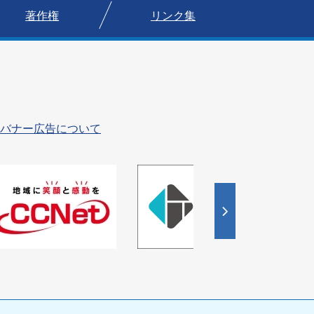
著作権
リンク集
バナー広告について
4
枚
目
の
ス
ラ
イ
ド