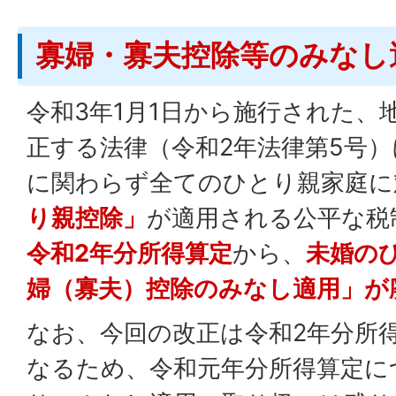
寡婦・寡夫控除等のみなし
令和3年1月1日から施行された、
正する法律（令和2年法律第5号
に関わらず全てのひとり親家庭に
り親控除」
が適用される公平な税
令和2年分所得算定
から、
未婚の
婦（寡夫）控除のみなし適用」が
なお、今回の改正は令和2年分所
なるため、令和元年分所得算定に