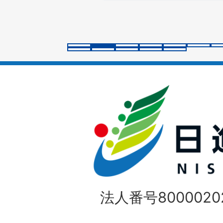
ス
ラ
イ
ド
法人番号80000202