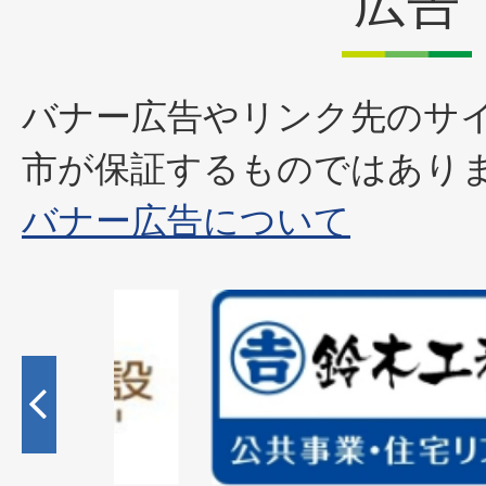
広告
バナー広告やリンク先のサ
市が保証するものではあり
バナー広告について
2
枚
目
の