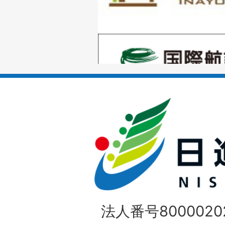
目
の
1
ス
枚
ラ
目
イ
の
ド
1
ス
枚
ラ
目
イ
の
法人番号80000202
ド