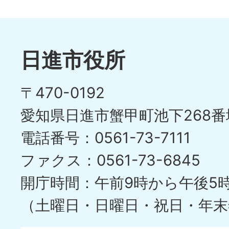
1
ス
枚
ラ
目
イ
日進市役所
の
ド
〒470-0192
ス
愛知県日進市蟹甲町池下268番
ラ
電話番号：0561-73-7111
イ
ファクス：0561-73-6845
ド
開庁時間：午前9時から午後5
（土曜日・日曜日・祝日・年末