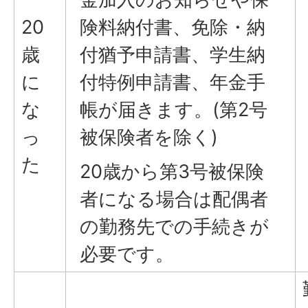
20
険料納付書、免除・納
歳
付猶予申請書、学生納
に
付特例申請書、年金手
な
帳が届きます。(第2号
っ
被保険者を除く)
た
20歳から第3号被保険
者になる場合は配偶者
の勤務先での手続きが
必要です。