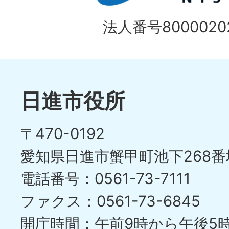
イ
の
法人番号80000202
ド
1
ス
枚
ラ
目
イ
日進市役所
の
ド
〒470-0192
ス
愛知県日進市蟹甲町池下268番
ラ
電話番号：0561-73-7111
イ
ファクス：0561-73-6845
ド
開庁時間：午前9時から午後5