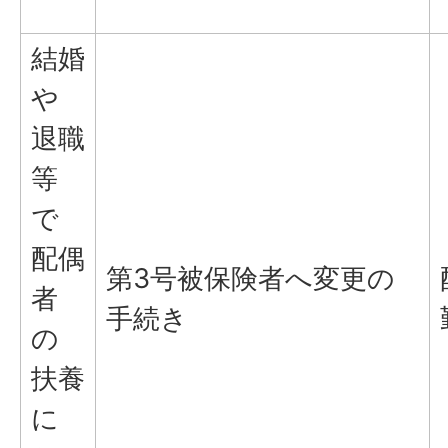
結婚
や
退職
等
で
配偶
第3号被保険者へ変更の
者
手続き
の
扶養
に