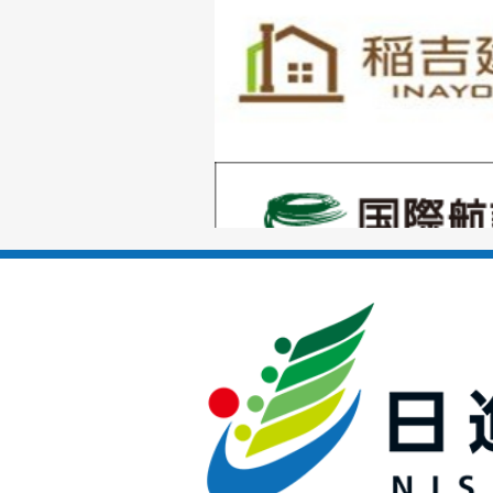
枚
目
の
1
ス
枚
ラ
目
イ
の
ド
1
ス
枚
ラ
目