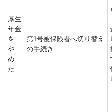
厚生
年金
を
第1号被保険者へ切り替え
や
の手続き
め
た