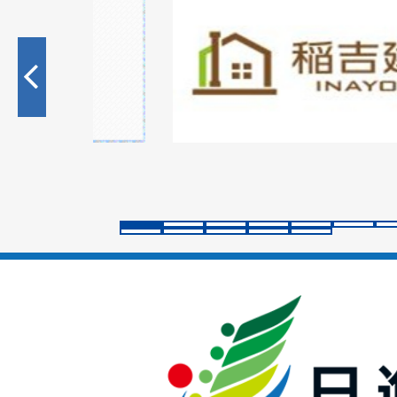
1
枚
目
の
ス
ラ
イ
ド