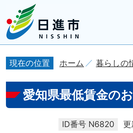
ホーム
暮らしの
現在の位置
愛知県最低賃金の
ID番号
N6820
更