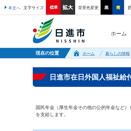
文字サイズ
背景色変更
本文へ
ホーム
現在の位置
ホーム
暮らしの情報
日進市在日外国人福祉給
国民年金（厚生年金その他の公的年金など）
を支給します。