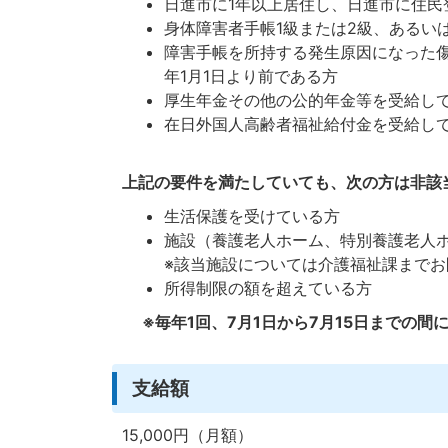
日進市に1年以上居住し、日進市に住民
身体障害者手帳1級または2級、あるい
障害手帳を所持する発生原因になった傷
年1月1日より前である方
厚生年金その他の公的年金等を受給し
在日外国人高齢者福祉給付金を受給し
上記の要件を満たしていても、次の方は非該
生活保護を受けている方
施設（養護老人ホーム、特別養護老人
※該当施設については介護福祉課まで
所得制限の額を超えている方
※毎年1回、7月1日から7月15日までの
支給額
15,000円（月額）