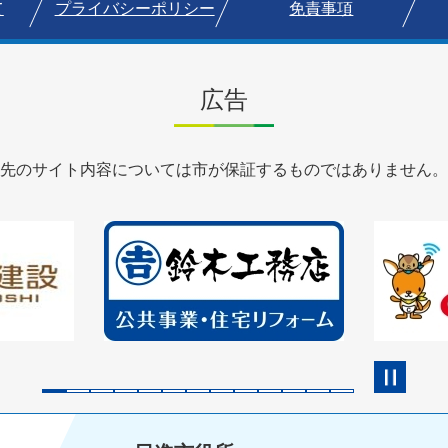
て
プライバシーポリシー
免責事項
広告
先のサイト内容については市が保証するものではありません。
3
枚
目
の
ス
ラ
イ
ド