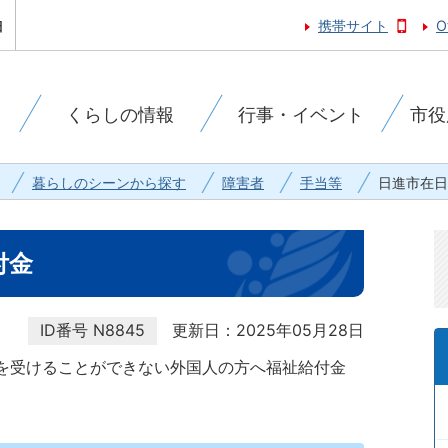
携帯サイト
O
くらしの情報
行事・イベント
市役
暮らしのシーンから探す
障害者
手当等
日進市在日
付金
ID番号
N8845
更新日：2025年05月28日
を受けることができない外国人の方へ福祉給付金