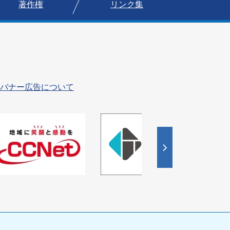
著作権
リンク集
バナー広告について
4
5
枚
枚
目
目
の
の
ス
ス
ラ
ラ
イ
イ
ド
ド