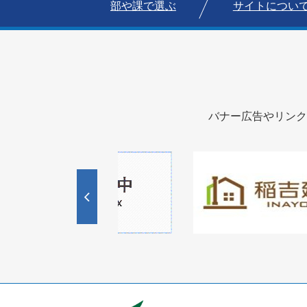
部や課で選ぶ
サイトについ
バナー広告やリンク
1
2
枚
枚
目
目
の
の
ス
ス
ラ
ラ
イ
イ
ド
ド