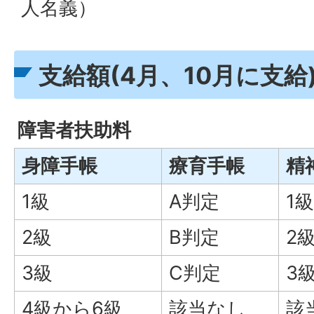
人名義）
支給額(4月、10月に支給
障害者扶助料
身障手帳
療育手帳
精
1級
A判定
1級
2級
B判定
2
3級
C判定
3
4級から6級
該当なし
該