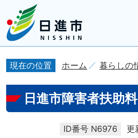
ホーム
暮らしの
現在の位置
日進市障害者扶助料
ID番号
N6976
更