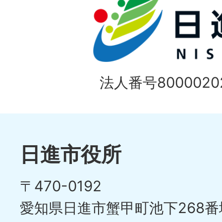
1
ス
枚
ラ
目
イ
の
法人番号80000202
ド
1
ス
枚
ラ
目
イ
日進市役所
の
ド
〒470-0192
ス
愛知県日進市蟹甲町池下268番
ラ