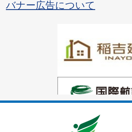
バナー広告について
1
枚
目
の
1
ス
枚
ラ
目
イ
の
ド