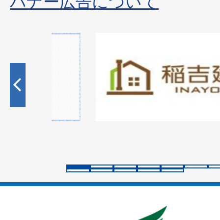
バナー広告について
1
枚
目
の
ス
ラ
イ
ド