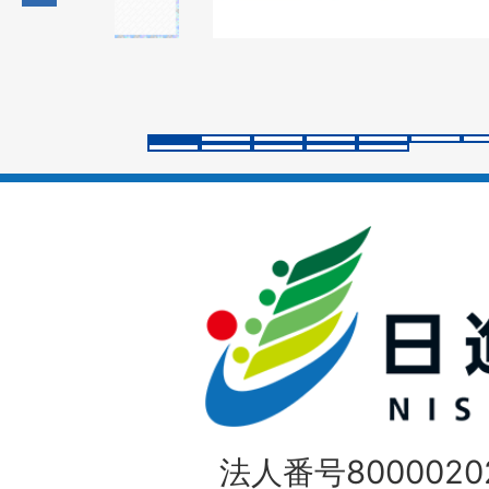
の
ス
ラ
イ
ド
法人番号80000202