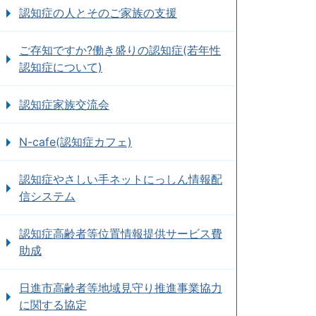
認知症の人とそのご家族の支援
ご存知ですか?働き盛りの認知症(若年性
認知症について)
認知症家族交流会
N-cafe(認知症カフェ)
認知症やさしい手ネットにっしん情報配
信システム
認知症高齢者等位置情報提供サービス費
助成
日進市高齢者等地域見守り推進事業協力
に関する協定