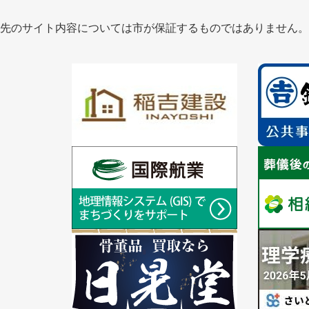
先のサイト内容については市が保証するものではありません。
1
1
枚
枚
目
目
の
の
ス
ス
ラ
1
ラ
1
イ
枚
イ
枚
ド
目
ド
目
の
の
ス
ス
ラ
1
ラ
1
イ
枚
イ
枚
ド
目
ド
目
の
の
ス
ス