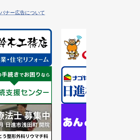
バナー広告について
1
枚
目
の
ス
ラ
1
イ
枚
ド
目
の
ス
ラ
1
イ
枚
ド
目
の
ス