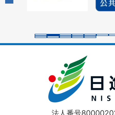
の
ス
ラ
イ
ド
法人番号80000202