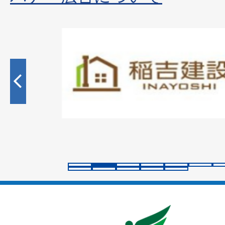
2
枚
目
の
ス
ラ
イ
ド