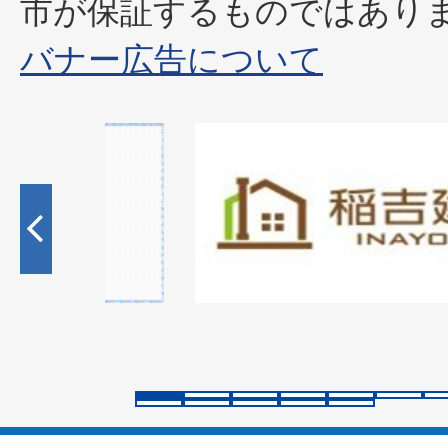
市が保証するものではあり
バナー広告について
1
枚
目
の
ス
ラ
イ