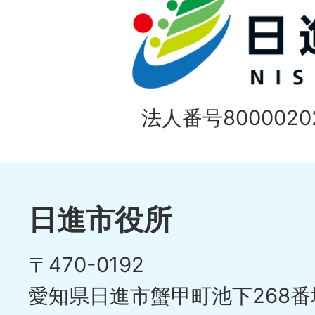
1
ス
枚
ラ
目
イ
の
法人番号80000202
ド
1
ス
枚
ラ
目
イ
日進市役所
の
ド
〒470-0192
ス
愛知県日進市蟹甲町池下268番
ラ