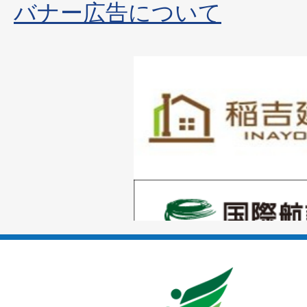
バナー広告について
1
枚
目
の
1
ス
枚
ラ
目
イ
の
ド