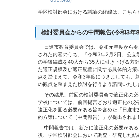
学区検討部会における議論の経緯は、こちら
検討委員会からの中間報告(令和3年8
日進市教育委員会では、令和元年度から令
された内容のうち、『令和3年2月2日、公
の学級編成を40人から35人に引き下げる方
た適正規模及び適正配置に関する具体的方策
点を踏まえて、令和3年度につきましても、
の観点を踏まえた検討を行うよう諮問いたし
その結果、前回の検討委員会で適正化の必
学校については、前回提言どおり適正化の必
適正化を図る必要がある旨を含めた「日進市
的方策について（中間報告）」が提出されま
中間報告では、新たに適正化の必要がある
後、学区検討部会において調査・研究した結