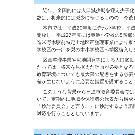
近年、全国的には人口減少期を迎え少子化
数は、将来的には減少に転じるものの、今後
本市では、平成20年度に赤池小学校、平成
開校し、平成27年度には赤池小学校の5階部
進米野木駅前特定土地区画整理事業により東
学校区の一部を梨の木小学校区へ学区編入し
区画整理事業や宅地開発等による人口変動
たっては、将来を見据えた計画が必要となる
教育環境についても最大限の配慮をする必要
差が生じないように必要な措置を講ずること
このような背景から日進市教育委員会では
いて、定期的に地域や保護者の代表から構成
「検討委員会」と言う。）に検討するよう諮
対応を行うこととしています。