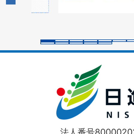
の
ス
ラ
イ
ド
法人番号80000202