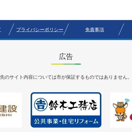
て
プライバシーポリシー
免責事項
広告
先のサイト内容については市が保証するものではありません。
2
3
枚
枚
目
目
の
の
ス
ス
ラ
ラ