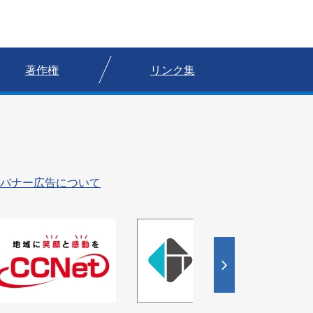
著作権
リンク集
バナー広告について
4
5
枚
枚
目
目
の
の
ス
ス
ラ
ラ