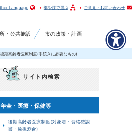
ther Language
部や課で選ぶ
ご意見・お問い合わせ
所・公共施設
市の政策・計画
後期高齢者医療制度(手続きに必要なもの)
サイト内検索
年金・医療・保健等
後期高齢者医療制度(対象者・資格確認
書・負担割合)