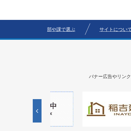
部や課で選ぶ
サイトについ
バナー広告やリンク
1
枚
目
の
ス
ラ