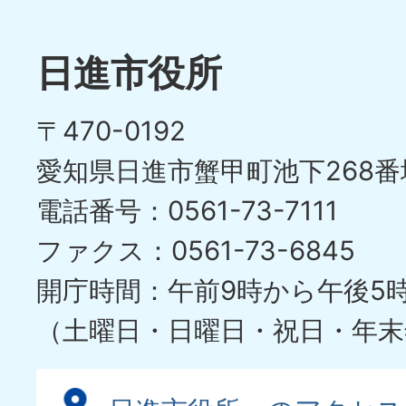
枚
ラ
目
イ
日進市役所
の
ド
〒470-0192
ス
愛知県日進市蟹甲町池下268番
ラ
電話番号：0561-73-7111
イ
ファクス：0561-73-6845
ド
開庁時間：午前9時から午後5
（土曜日・日曜日・祝日・年末