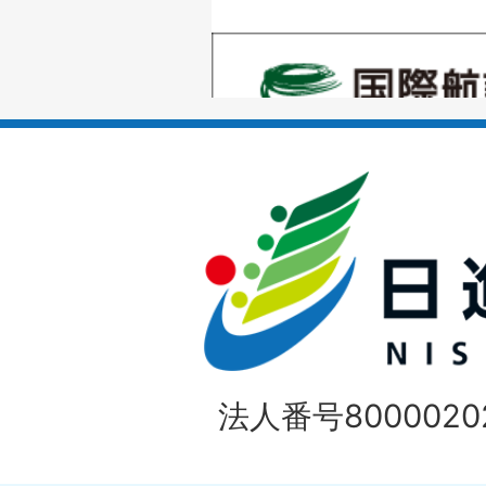
の
1
ス
枚
ラ
目
イ
の
ド
1
ス
枚
ラ
目
イ
の
法人番号80000202
ド
1
ス