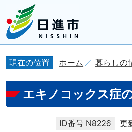
ホーム
暮らしの
現在の位置
エキノコックス症
ID番号
N8226
更