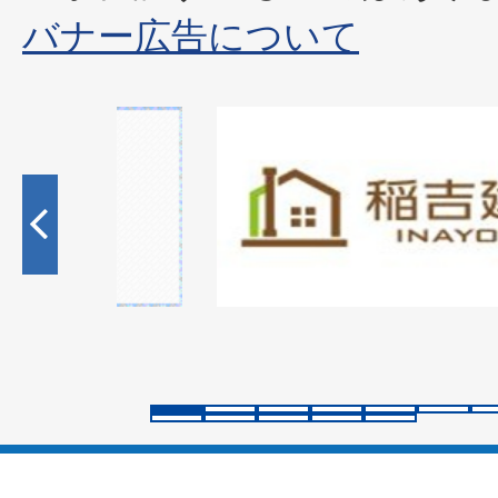
バナー広告について
1
枚
目
の
ス
ラ
イ