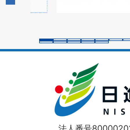
の
ス
ラ
イ
ド
法人番号80000202