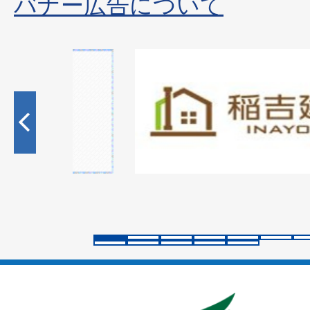
バナー広告について
1
枚
目
の
ス
ラ
イ
ド