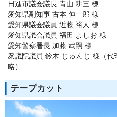
日進市議会議長 青山 耕三 様
愛知県副知事 古本 伸一郎 様
愛知県議会議員 近藤 裕人 様
愛知県議会議員 福田 よしお 様
愛知警察署長 加藤 武嗣 様
衆議院議員 鈴木 じゅんじ 様（
略）
テープカット