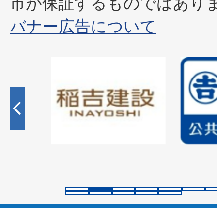
市が保証するものではあり
バナー広告について
2
枚
目
の
ス
ラ
イ