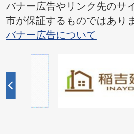
バナー広告やリンク先のサ
市が保証するものではあり
バナー広告について
1
枚
目
の
ス
ラ