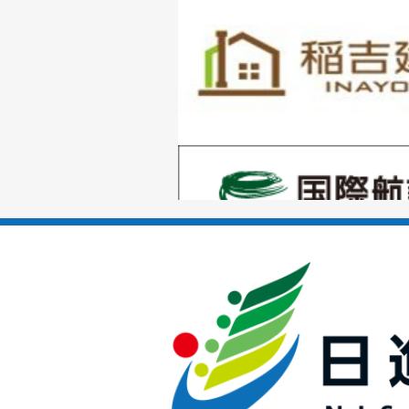
1
枚
目
の
1
ス
枚
ラ
目
イ
の
ド
1
ス
枚
ラ