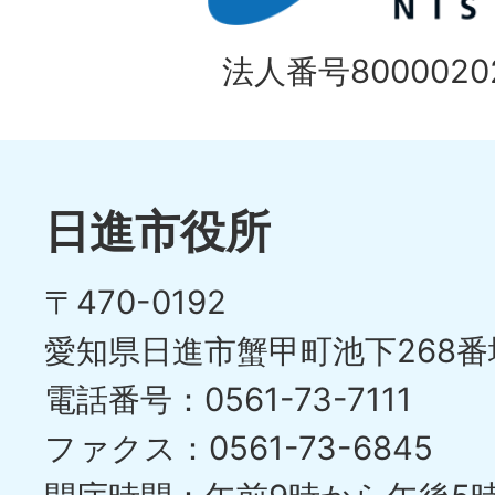
目
イ
の
法人番号80000202
ド
1
ス
枚
ラ
目
イ
日進市役所
の
ド
〒470-0192
ス
愛知県日進市蟹甲町池下268番
ラ
電話番号：0561-73-7111
イ
ファクス：0561-73-6845
ド