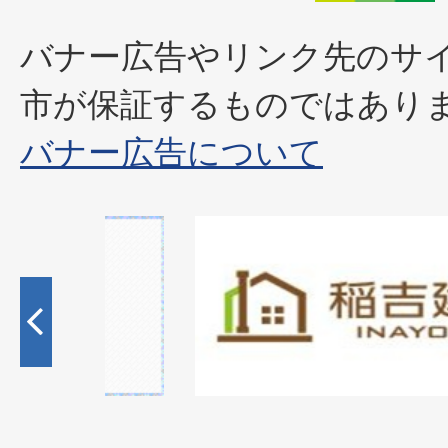
バナー広告やリンク先のサ
市が保証するものではあり
バナー広告について
2
枚
目
の
ス