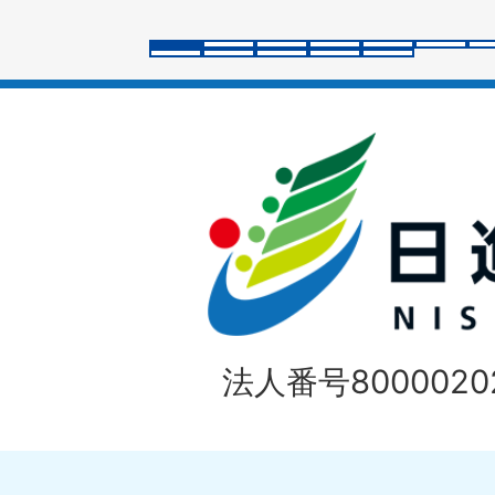
ラ
イ
ド
法人番号80000202