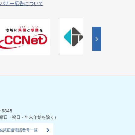
バナー広告について
4
枚
目
の
ス
ラ
イ
ド
-6845
曜日・祝日・年末年始を除く）
各課直通電話番号一覧