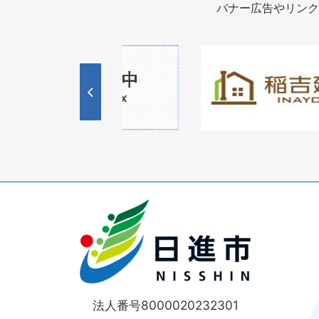
バナー広告やリンク
1
1
3
枚
枚
目
目
の
の
ス
ス
ラ
ラ
イ
イ
ド
ド
法人番号8000020232301