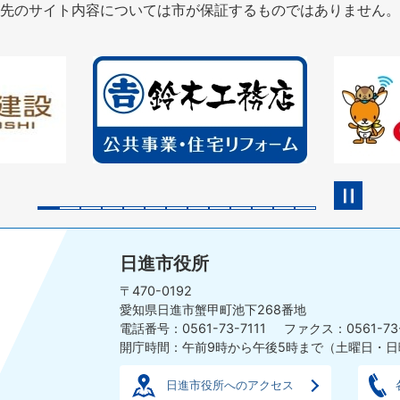
先のサイト内容については市が保証するものではありません。
2
3
枚
枚
目
目
の
の
ス
ス
ラ
ラ
イ
イ
ド
ド
日進市役所
〒470-0192
愛知県日進市蟹甲町池下268番地
電話番号：0561-73-7111
ファクス：0561-73
開庁時間：午前9時から午後5時まで
（土曜日・日
日進市役所へのアクセス