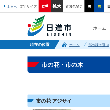
文字サイズ
背景色変更
本文へ
ホーム
現在の位置
ホーム
部や課で選ぶ
市の花・市の木
市の花 アジサイ