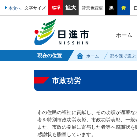
文字サイズ
背景色変更
本文へ
ホーム
現在の位置
ホーム
部や課で選ぶ
市政功労
市の住民の福祉に貢献し、その功績が顕著な
者を特別市政功労表彰、市政功労表彰、一般
また、市政の発展に寄与した者等へ感謝状を
感謝状も贈呈しています。