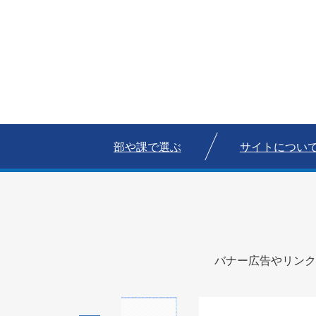
部や課で選ぶ
サイトについ
バナー広告やリンク
1
1