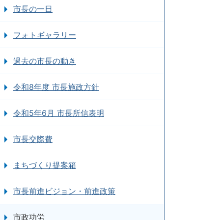
市長の一日
フォトギャラリー
過去の市長の動き
令和8年度 市長施政方針
令和5年6月 市長所信表明
市長交際費
まちづくり提案箱
市長前進ビジョン・前進政策
市政功労