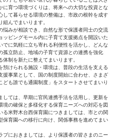
かに育つ環境づくりは、将来への大切な投資とな
心して暮らせる環境の整備は、市政の根幹を成す
り組んでまいります。
の悩みが相談でき、自然な形で保護者同士の交流
ョッピングモール内に子育て支援拠点を開設いた
いでに気軽に立ち寄れる利便性を活かし、どんな
の孤立防止、地域の子育て資源との連携を強化
る体制を新たに整えてまいります。
を預けられる施設・環境は、普段の生活を支える
支援事業として、国の制度開始に合わせ、さまざ
こども誰でも通園制度」をスタートさせてまいり
ましては、早期に官民連携手法を活用し、更新を
環境の確保と多様化する保育ニーズへの対応を図
いる米野木台西保育園につきましては、市との関
型保育園への移行に向け、関係事務を進めてまい
ラブにおきましては、より保護者の皆さまのニー