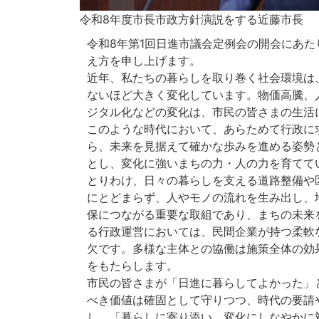
令和8年度市長市政方針演説をする近藤市長
令和8年第1回日進市議会定例会の開会にあた
え方を申し上げます。
近年、私たちの暮らしを取り巻く社会環境は
ないほど大きく変化しています。物価高騰、
ジタル化などの変化は、市民の皆さまの生活
このような時代において、あらためて行政に
ら、未来を見据えて確かな歩みを進める姿勢
とし、変化に強いまちの力・人の力を育てて
とりわけ、日々の暮らしを支える道路整備や
にとどまらず、人やモノの流れを生み出し、
保につながる重要な取組であり、まちの未来
る行政運営においては、民間企業が持つ柔軟
欠です。多様な主体との協働は施策全体の効
をもたらします。
市民の皆さまが「日進に暮らしてよかった」
べき価値は確固として守りつつ、時代の要請
し、「暮らしに寄り添い、変化にしなやかに