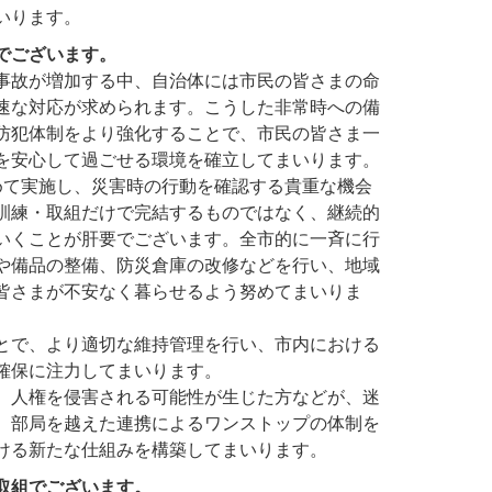
いります。
でございます。
事故が増加する中、自治体には市民の皆さまの命
速な対応が求められます。こうした非常時への備
防犯体制をより強化することで、市民の皆さま一
を安心して過ごせる環境を確立してまいります。
めて実施し、災害時の行動を確認する貴重な機会
訓練・取組だけで完結するものではなく、継続的
いくことが肝要でございます。全市的に一斉に行
や備品の整備、防災倉庫の改修などを行い、地域
皆さまが不安なく暮らせるよう努めてまいりま
とで、より適切な維持管理を行い、市内における
確保に注力してまいります。
、人権を侵害される可能性が生じた方などが、迷
、部局を越えた連携によるワンストップの体制を
ける新たな仕組みを構築してまいります。
取組でございます。