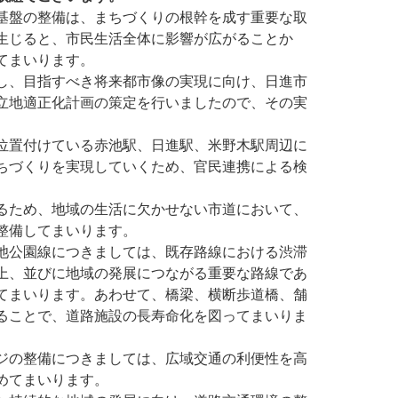
基盤の整備は、まちづくりの根幹を成す重要な取
生じると、市民生活全体に影響が広がることか
てまいります。
し、目指すべき将来都市像の実現に向け、日進市
立地適正化計画の策定を行いましたので、その実
位置付けている赤池駅、日進駅、米野木駅周辺に
ちづくりを実現していくため、官民連携による検
るため、地域の生活に欠かせない市道において、
整備してまいります。
池公園線につきましては、既存路線における渋滞
上、並びに地域の発展につながる重要な路線であ
てまいります。あわせて、橋梁、横断歩道橋、舗
ることで、道路施設の長寿命化を図ってまいりま
ジの整備につきましては、広域交通の利便性を高
めてまいります。