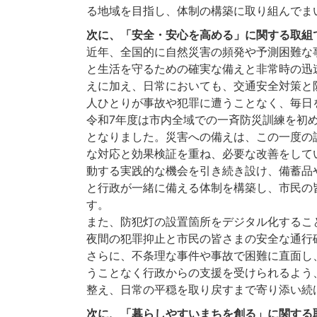
る地域を目指し、体制の構築に取り組んでま
次に、「安全・安心を高める」に関する取組
近年、全国的に自然災害の頻発や予測困難な
と生活を守るための確実な備えと非常時の迅
えに加え、日常においても、交通安全対策と
人ひとりが事故や犯罪に遭うことなく、毎日
令和7年度は市内全域での一斉防災訓練を初
となりました。災害への備えは、この一度の
な対応と効果検証を重ね、必要な改善をして
動する実践的な機会を引き続き設け、備蓄品
と行政が一緒に備える体制を構築し、市民の
す。
また、防犯灯の設置箇所をデジタル化するこ
夜間の犯罪抑止と市民の皆さまの安全な通行
さらに、不条理な事件や事故で困難に直面し
うことなく行政からの支援を受けられるよう
整え、日常の平穏を取り戻すまで寄り添い続
次に、「暮らしやすいまちを創る」に関する