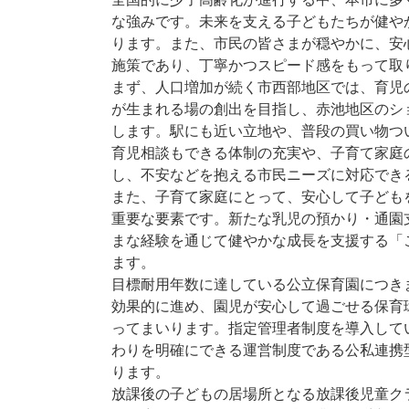
な強みです。未来を支える子どもたちが健や
ります。また、市民の皆さまが穏やかに、安
施策であり、丁寧かつスピード感をもって取
まず、人口増加が続く市西部地区では、育児
が生まれる場の創出を目指し、赤池地区のシ
します。駅にも近い立地や、普段の買い物つ
育児相談もできる体制の充実や、子育て家庭
し、不安などを抱える市民ニーズに対応でき
また、子育て家庭にとって、安心して子ども
重要な要素です。新たな乳児の預かり・通園
まな経験を通じて健やかな成長を支援する「
ます。
目標耐用年数に達している公立保育園につき
効果的に進め、園児が安心して過ごせる保育
ってまいります。指定管理者制度を導入して
わりを明確にできる運営制度である公私連携
ります。
放課後の子どもの居場所となる放課後児童ク