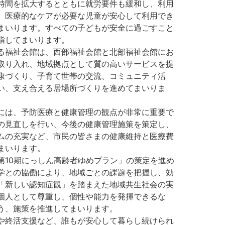
時間を拡大するとともに就労要件も緩和し、利用
、医療的なケアが必要な児童が安心して利用でき
まいります。すべての子どもが安全に過ごすこと
指してまいります。
る福祉会館は、西部福祉会館と北部福祉会館にお
取り入れ、地域拠点として質の高いサービスを提
康づくり、子育て世帯の交流、コミュニティ活
い、支え合える居場所づくりを進めてまいりま
には、予防医療と健康管理の観点が非常に重要で
の見直しを行い、今後の健康管理施策を策定し、
ムの充実など、市民の皆さまの健康維持と医療費
まいります。
第10期にっしん高齢者ゆめプラン」の策定を進め
学との協働により、地域ごとの課題を把握し、効
「新しい認知症観」を踏まえた地域共生社会の実
個人として尊重し、個性や能力を発揮できるな
う、施策を推進してまいります。
や終活支援など、誰もが安心して暮らし続けられ