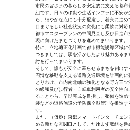
市民の皆さまの暮らしを安定的に支える都市
組です。日々の移動や生活インフラに不安が
ら、細やかな点にも十分配慮し、着実に進め
目まぐるしい社会状況の変化にも柔軟に対応
都市マスタープランの中間見直し及び日進市
現に向けたまちづくりを進めてまいります。
特に、立地適正化計画で都市機能誘導区域に
つきましては、駅を活かしたより魅力あるま
討を行ってまいります。
そして、誰もが安全に暮らせるまちを創出す
円滑な移動を支える道路交通環境を計画的に
とりわけ、市内南北軸の強化となる野方三ツ
の緩和及び歩行者・自転車利用者の安全性向
ることから、早期完成を目指し、整備を進め
装などの道路施設の予防保全型管理を推進す
す。
また、（仮称）東郷スマートインターチェン
める新たな玄関口として、たゆまず取組を進