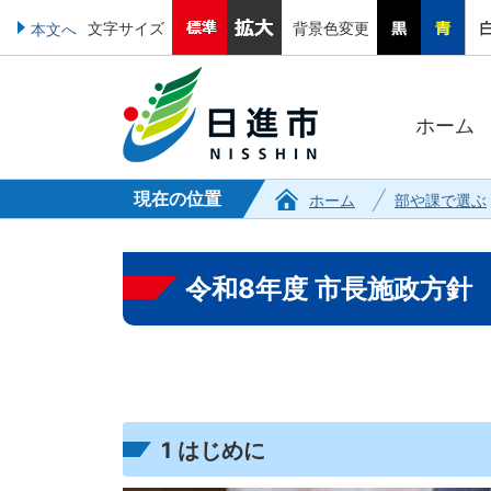
文字サイズ
背景色変更
本文へ
ホーム
現在の位置
ホーム
部や課で選ぶ
令和8年度 市長施政方針
1 はじめに