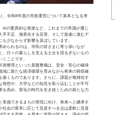
り、令和8年度の市政運営について基本となる考
、AIの驚異的な発達など、これまでの常識が通じ
人手不足、激甚化する災害、そして急速に進むデ
にも少なからず影響を及ぼしています。
求められるのは、市民の皆さまに寄り添いなが
と、日々の暮らしを支える土台を揺るぎないもの
いくことです。
区画整理といった基盤整備は、安全・安心の確保
地域に新たな経済循環を育みながら将来の税収確
を築くものであります。さらに、課題が複雑化す
な発想や、大学などの知見を取り込むことが不可
果を高め、変化の時代を生き抜くための新たな力
と実感できるまちの実現に向け、将来へと継承す
や社会の変革に応じて見直すべき点は柔軟に見直
対応する市政」を基本に市民の皆さま、議会の皆