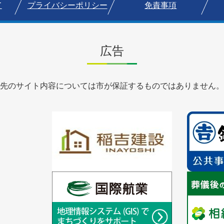
て
プライバシーポリシー
免責事項
広告
先のサイト内容については市が保証するものではありません。
1
1
枚
枚
目
目
の
の
ス
ス
ラ
1
ラ
1
イ
枚
イ
枚
ド
目
ド
目
の
の