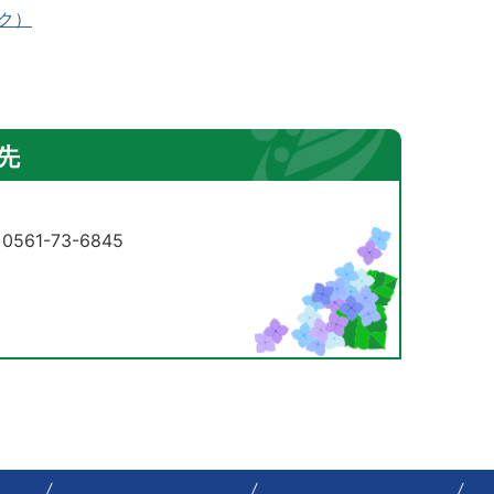
ク）
先
61-73-6845