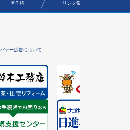
著作権
リンク集
バナー広告について
1
枚
目
の
ス
ラ
1
イ
枚
ド
目
の