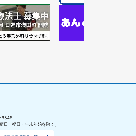
ス
ラ
1
イ
枚
ド
目
の
ス
ラ
イ
ド
-6845
曜日・祝日・年末年始を除く）