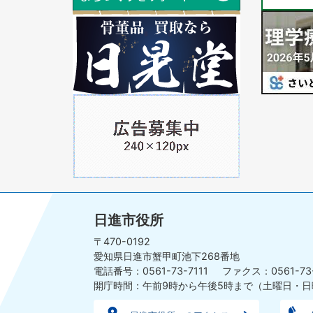
ス
ス
ラ
1
ラ
1
イ
枚
イ
枚
ド
目
ド
目
の
の
ス
ス
ラ
1
ラ
イ
枚
イ
ド
目
ド
の
ス
ラ
イ
日進市役所
ド
〒470-0192
愛知県日進市蟹甲町池下268番地
電話番号：0561-73-7111
ファクス：0561-73
開庁時間：午前9時から午後5時まで
（土曜日・日