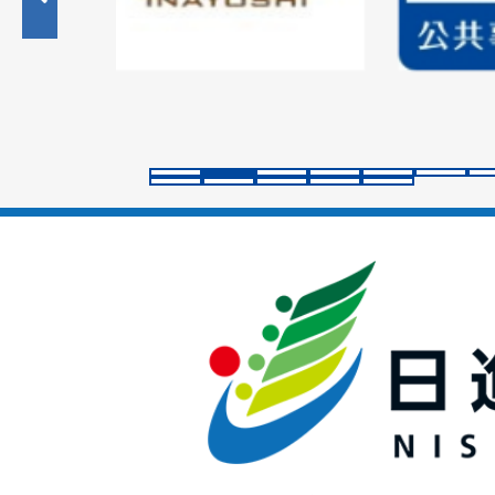
目
の
ス
ラ
イ
ド