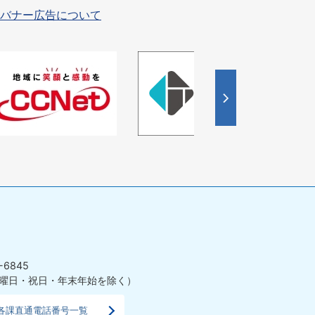
バナー広告について
4
5
枚
枚
目
目
の
の
ス
ス
ラ
ラ
イ
イ
ド
ド
-6845
曜日・祝日・年末年始を除く）
各課直通電話番号一覧