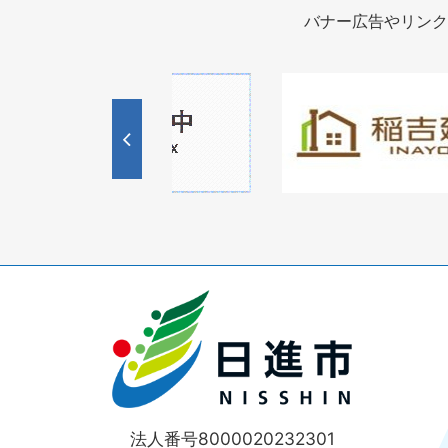
バナー広告やリンク
1
枚
目
の
ス
ラ
イ
ド
法人番号8000020232301