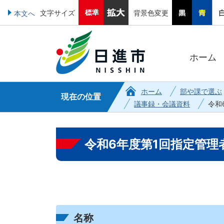
文字サイズ
背景色変更
本文へ
ホーム
ホーム
部や課で選ぶ
現在の位置
議事録・会議資料
令和
令和6年度第1回指定管理
名称