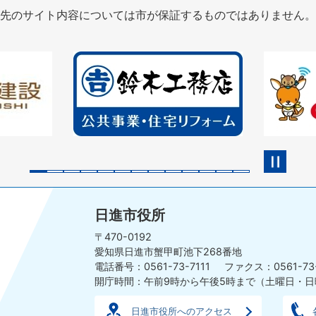
先のサイト内容については市が保証するものではありません。
2
3
枚
枚
目
目
の
の
ス
ス
ラ
ラ
イ
イ
ド
ド
日進市役所
〒470-0192
愛知県日進市蟹甲町池下268番地
電話番号：0561-73-7111
ファクス：0561-73
開庁時間：午前9時から午後5時まで
（土曜日・日
日進市役所へのアクセス