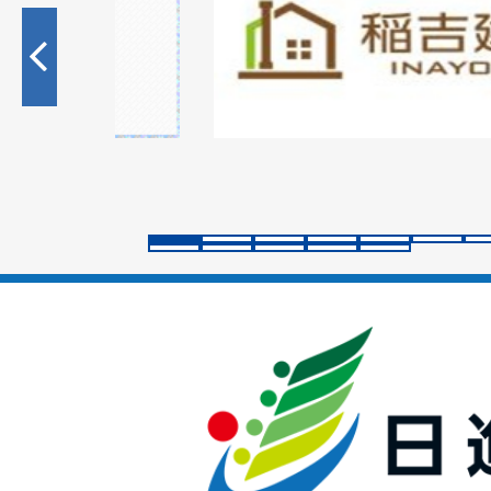
枚
目
の
ス
ラ
イ
ド