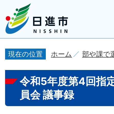
ホーム
部や課で
現在の位置
令和5年度第4回指
員会 議事録