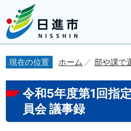
ホーム
部や課で
現在の位置
令和5年度第1回指
員会 議事録