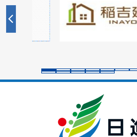
枚
目
の
ス
ラ
イ
ド