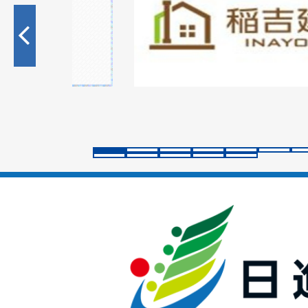
枚
目
の
ス
ラ
イ
ド