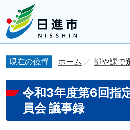
ホーム
部や課で
現在の位置
令和3年度第6回指
員会 議事録