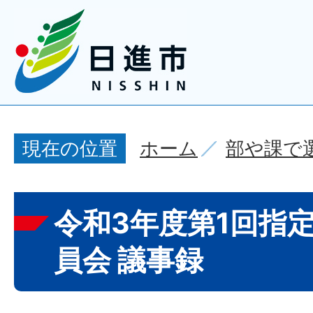
ホーム
部や課で
現在の位置
令和3年度第1回指
員会 議事録