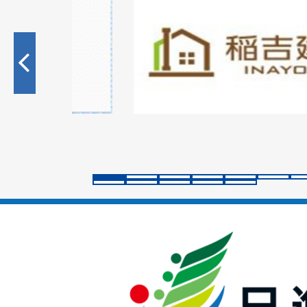
1
枚
目
の
ス
ラ
イ
ド