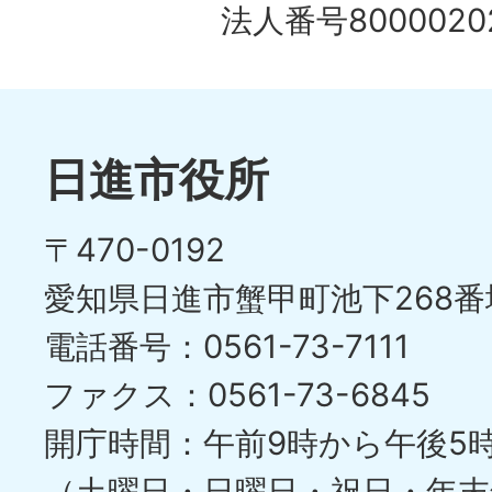
の
法人番号80000202
ド
1
ス
枚
ラ
目
イ
日進市役所
の
ド
〒470-0192
ス
愛知県日進市蟹甲町池下268番
ラ
電話番号：0561-73-7111
イ
ファクス：0561-73-6845
ド
開庁時間：午前9時から午後5
（土曜日・日曜日・祝日・年末