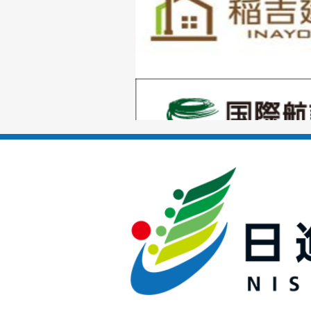
枚
目
の
1
ス
枚
ラ
目
イ
の
ド
1
ス
枚
ラ
目
イ