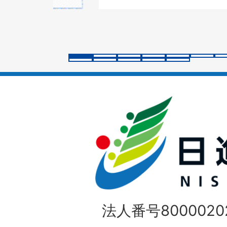
の
ス
ラ
イ
ド
法人番号80000202