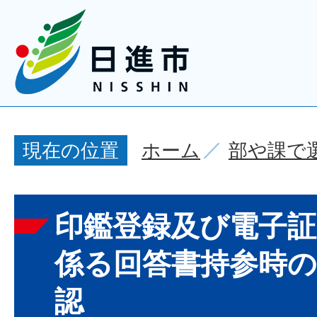
ホーム
部や課で
現在の位置
印鑑登録及び電子証
係る回答書持参時の
認