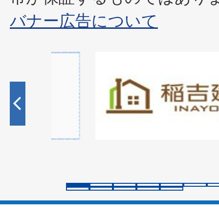
バナー広告について
1
枚
目
の
ス
ラ
イ