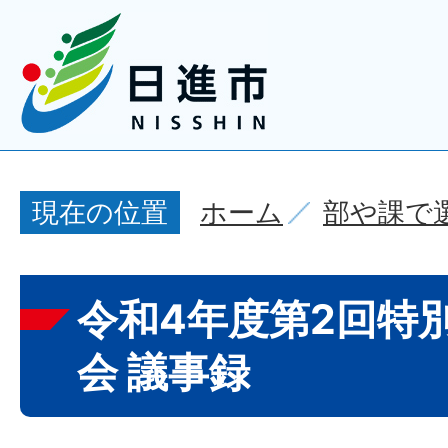
ホーム
部や課で
現在の位置
令和4年度第2回特
会 議事録