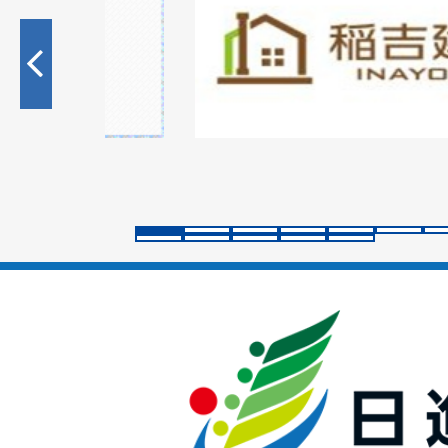
枚
目
の
ス
ラ
イ
ド