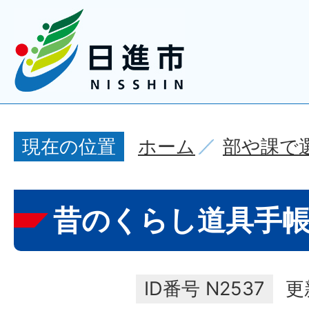
ホーム
部や課で
現在の位置
昔のくらし道具手
ID番号
N2537
更