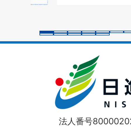
の
ス
ラ
イ
ド
法人番号80000202