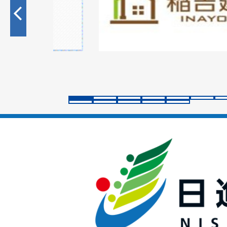
目
の
ス
ラ
イ
ド