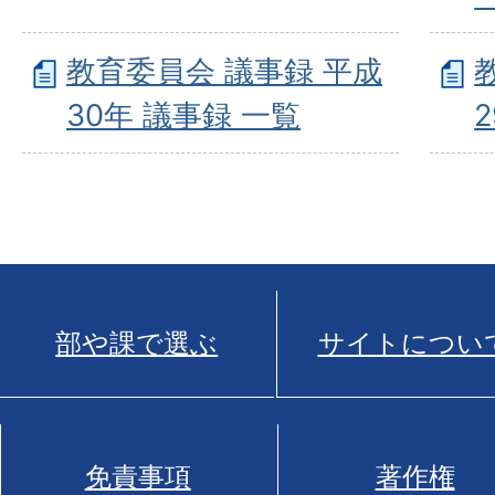
教育委員会 議事録 平成
30年 議事録 一覧
部や課で選ぶ
サイトについ
免責事項
著作権