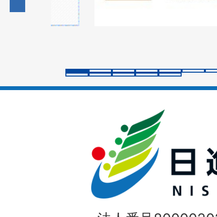
の
ス
ラ
イ
ド