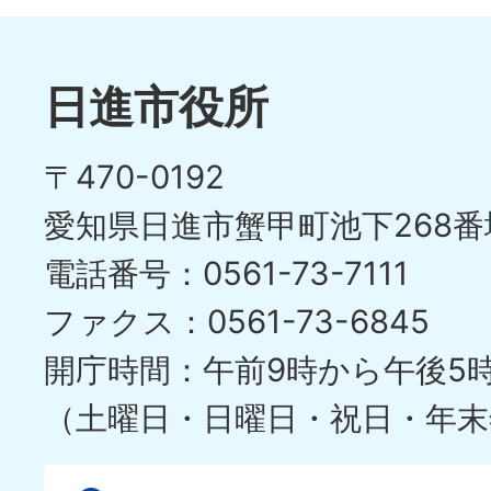
枚
ラ
目
イ
日進市役所
の
ド
〒470-0192
ス
愛知県日進市蟹甲町池下268番
ラ
電話番号：0561-73-7111
イ
ファクス：0561-73-6845
ド
開庁時間：午前9時から午後5
（土曜日・日曜日・祝日・年末