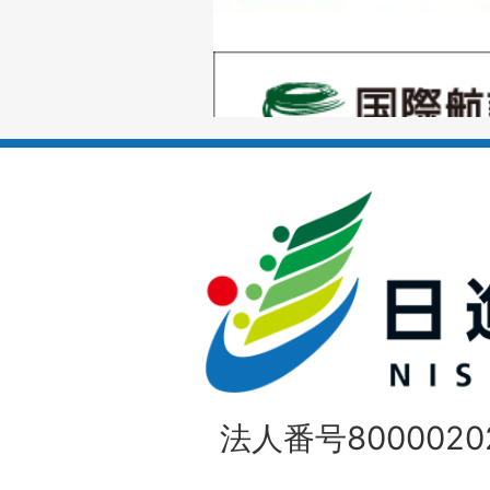
の
1
ス
枚
ラ
目
イ
の
ド
1
ス
枚
ラ
目
イ
の
法人番号80000202
ド
1
ス